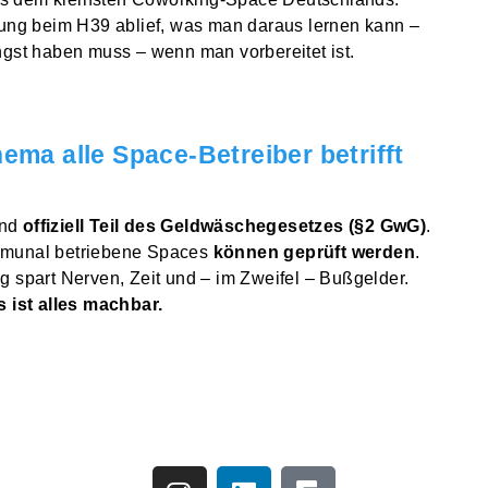
ng beim H39 ablief, was man daraus lernen kann –
st haben muss – wenn man vorbereitet ist.
ma alle Space-Betreiber betrifft
ind
offiziell Teil des Geldwäschegesetzes (§2 GwG)
.
mmunal betriebene Spaces
können geprüft werden
.
g spart Nerven, Zeit und – im Zweifel – Bußgelder.
s ist alles machbar.