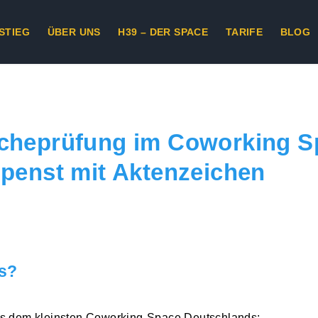
STIEG
ÜBER UNS
H39 – DER SPACE
TARIFE
BLOG
cheprüfung im Coworking S
penst mit Aktenzeichen
's?
us dem kleinsten Coworking-Space Deutschlands: