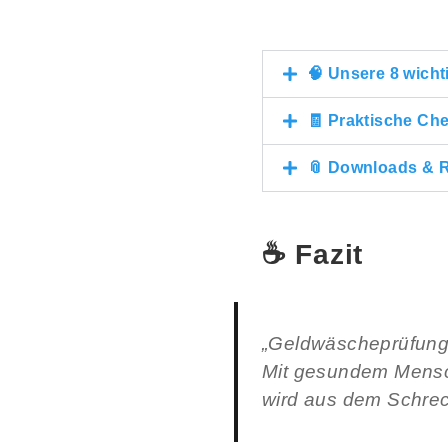
🧠 Unsere 8 wicht
🧾 Praktische Che
📎 Downloads & 
☕
Fazit
„Geldwäscheprüfung 
Mit gesundem Mensc
wird aus dem Schrec