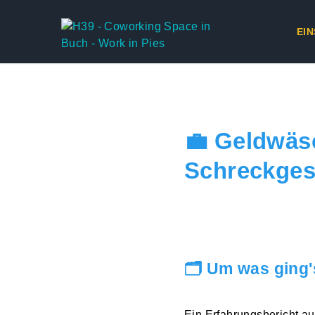
EIN
H39 – Work in Pies
💼 Geldwäs
Schreckges
🗂️ Um was ging
Ein Erfahrungsbericht a